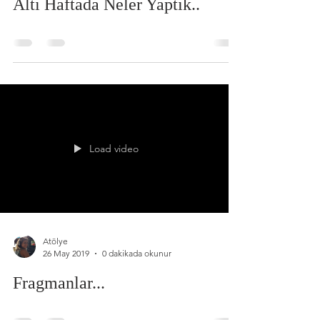
Altı Haftada Neler Yaptık..
Load video
Atölye
26 May 2019
0 dakikada okunur
Fragmanlar...