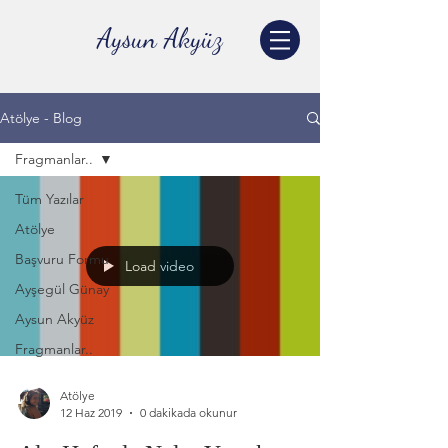
Aysun Akyüz
Atölye - Blog
Fragmanlar..
Tüm Yazılar
Atölye
Başvuru Formu
Load video
Ayşegül Günay
Aysun Akyüz
Fragmanlar..
Atölye
12 Haz 2019
0 dakikada okunur