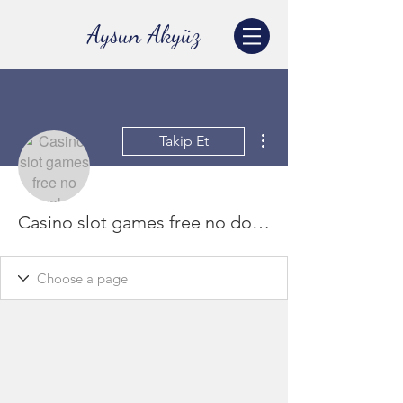
Aysun Akyüz
Diğer Eylemler
Takip Et
Casino slot games free no download