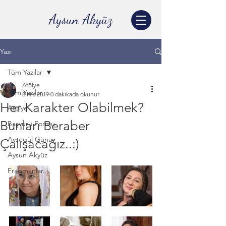
Aysun Akyüz
Yazı
Tüm Yazılar
Atölye
Tüm Yazılar
8 Nis 2019
0 dakikada okunur
Her Karakter Olabilmek?
Atölye
Bunları Beraber
Başvuru Formu
Ayşegül Günay
Çalışacağız..:)
Aysun Akyüz
Fragmanlar..